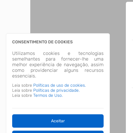
CONSENTIMENTO DE COOKIES
Utilizamos cookies e tecnologias
semelhantes para fornecer-lhe uma
melhor experiência de navegação, assim
como providenciar alguns recursos
essenciais.
Leia sobre
Políticas de uso de cookies.
Leia sobre
Políticas de privacidade.
Leia sobre
Termos de Uso.
Aceitar